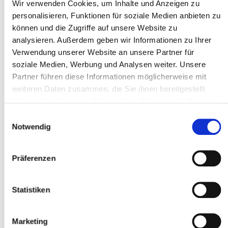
Wir verwenden Cookies, um Inhalte und Anzeigen zu
personalisieren, Funktionen für soziale Medien anbieten zu
Zuständige Rechtsanwaltskammer:
können und die Zugriffe auf unsere Website zu
Rechtsanwaltskammer Braunschweig
analysieren. Außerdem geben wir Informationen zu Ihrer
Verwendung unserer Website an unsere Partner für
Lessingpl. 1, 38100 Braunschweig
soziale Medien, Werbung und Analysen weiter. Unsere
www.rak-braunschweig.de
Partner führen diese Informationen möglicherweise mit
weiteren Daten zusammen, die Sie ihnen bereitgestellt
haben oder die sie im Rahmen Ihrer Nutzung der Dienste
Zuständige Aufsichtsbehörden:
gesammelt haben.
Einwilligungsauswahl
Steuerberaterkammer Niedersachsen
Notwendig
Rechtsanwaltskammer Braunschweig
Präferenzen
Berufsbezeichnungen:
Statistiken
Die gesetzliche Berufsbezeichnung
„Rechtsanwalt“ wurde in der
Marketing