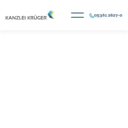
05361 2627-0
Ihr Partner für
Rechtsberatung
in Wolfsburg.