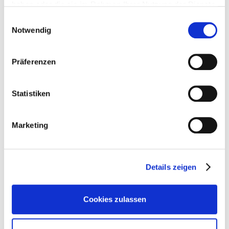
haben oder die sie im Rahmen Ihrer Nutzung der Dienste
Zu den Stellenangeboten
gesammelt haben.
Einwilligungsauswahl
Notwendig
Präferenzen
Statistiken
Marketing
Details zeigen
Cookies zulassen