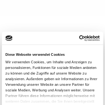
Rechtsdienstleistungen zu schützen.
Andere Gesetze - wie zum Beispiel das
Steuerberatungsgesetz - die ebenfalls
Rechtsberatungsbefugnisse definieren,
sind davon nicht beeinflusst und besitzen
somit weiter ihre Gültigkeit.
Diese Webseite verwendet Cookies
Wir verwenden Cookies, um Inhalte und Anzeigen zu
Werden Sie Teil des Teams
personalisieren, Funktionen für soziale Medien anbieten
zu können und die Zugriffe auf unsere Website zu
analysieren. Außerdem geben wir Informationen zu Ihrer
Wir suchen ständig qualifizierte
Verwendung unserer Website an unsere Partner für
Mitarbeiter(innen) aus den Bereichen
soziale Medien, Werbung und Analysen weiter. Unsere
Steuerberatung, Recht und Wirtschaft.
Partner führen diese Informationen möglicherweise mit
weiteren Daten zusammen, die Sie ihnen bereitgestellt